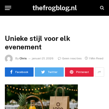
thefrogblog.nl
Unieke stijl voor elk
evenement
By
Chris
januari 21, 2026
Geen reacties
1 Min Read
Facebook
Twitter
Pinterest