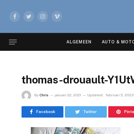
Facebook
Twitter
Instagram
Vimeo
ALGEMEEN
AUTO & MOT
thomas-drouault-Y1Ut
By
Chris
januari 22, 2021
Updated:
februari 5, 2023
Facebook
Twitter
Pint