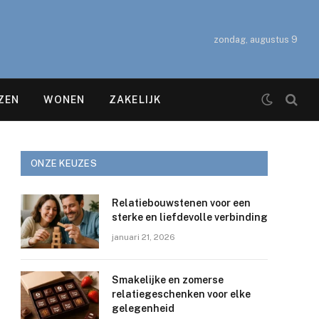
zondag, augustus 9
ZEN
WONEN
ZAKELIJK
ONZE KEUZES
Relatiebouwstenen voor een
sterke en liefdevolle verbinding
januari 21, 2026
Smakelijke en zomerse
relatiegeschenken voor elke
gelegenheid