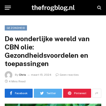
thefrogblog.nl
GEZONDHEID
De wonderlijke wereld van
CBN olie:
Gezondheidsvoordelen en
toepassingen
By
Chris
maart 15, 2024
Geen reacties
4 Mins Read
Facebook
Twitter
Pinterest