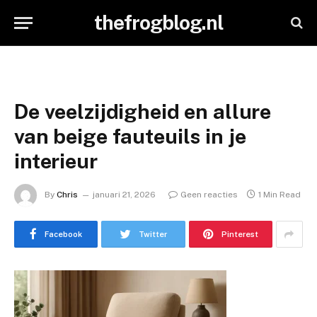
thefrogblog.nl
De veelzijdigheid en allure
van beige fauteuils in je
interieur
By
Chris
januari 21, 2026
Geen reacties
1 Min Read
Facebook
Twitter
Pinterest