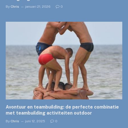
By
Chris
januari 21, 2026
0
Avontuur en teambuilding: de perfecte combinatie
met teambuilding activiteiten outdoor
By
Chris
juni 12, 2025
0